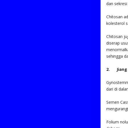
dan sekres
Chitosan ad
kolesterol 
Chitosan j
diserap usu
menormalka
sehingga d
2. Jiang 
Gynostemma
dari di dal
Semen Cassi
mengurangi
Folium nol