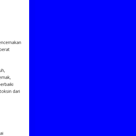
encernakan
berat
uh,
emak,
erbaiki
oksin dari
ai