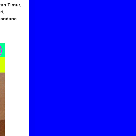
an Timur,
i,
Tondano