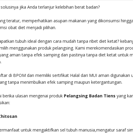
olusinya jika Anda terlanjur kelebihan berat badan?
ang teratur, memperhatikan asupan makanan yang dikonsumsi hingg
i obat diet menjadi pilihan.
patkan tubuh ideal dengan cara mudah tanpa ribet diet ketat? keban
ilih menggunakan produk pelangsing. Kami merekomendasikan pro
yang aman tanpa efek samping dan pastinya tanpa diet ketat untuk
.
ftar di BPOM dan memiliki sertifikat Halal dari MUI aman digunakan 
jang tanpa menimbulkan efek samping maupun ketergantungan.
mi berika ulasan mengenai produk
Pelangsing Badan Tiens
yang ka
ikan:
Chitosan
 bermanfaat untuk mengaktifkan sel tubuh manusia,mengatur saraf s