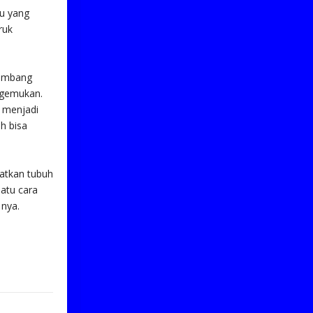
ju yang
ruk
eimbang
egemukan.
 menjadi
h bisa
atkan tubuh
atu cara
 nya.