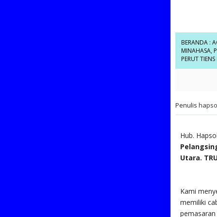
BERANDA
:
A
MINAHASA
,
P
PERUT TIENS
Penulis
hapso
Hub. Hapso
Pelangsin
Utara. TR
Kami meny
memiliki ca
pemasara