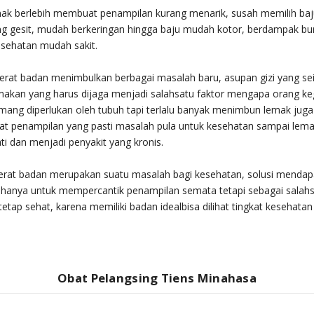
mak berlebih membuat penampilan kurang menarik, susah memilih ba
ng gesit, mudah berkeringan hingga baju mudah kotor, berdampak bu
esehatan mudah sakit.
berat badan menimbulkan berbagai masalah baru, asupan gizi yang s
 makan yang harus dijaga menjadi salahsatu faktor mengapa orang k
ng diperlukan oleh tubuh tapi terlalu banyak menimbun lemak juga
at penampilan yang pasti masalah pula untuk kesehatan sampai lema
i dan menjadi penyakit yang kronis.
berat badan merupakan suatu masalah bagi kesehatan, solusi mendap
 hanya untuk mempercantik penampilan semata tetapi sebagai salahs
tetap sehat, karena memiliki badan idealbisa dilihat tingkat kesehatan
Obat Pelangsing Tiens Minahasa