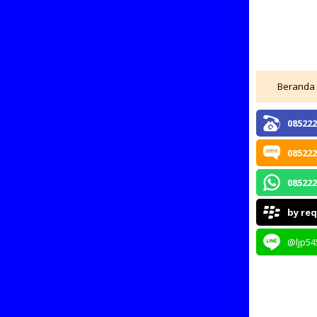
Beranda
085222
085222
085222
by re
@ljp54