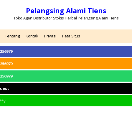
Pelangsing Alami Tiens
Toko Agen Distributor Stokis Herbal Pelangsing Alami Tiens
Tentang
Kontak
Privasi
Peta Situs
256979
256979
256979
quest
55y