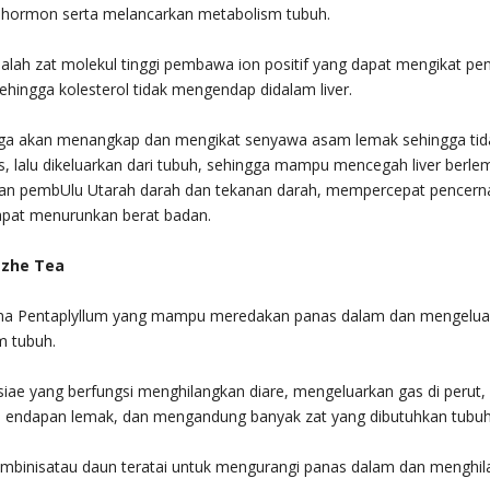
i hormon serta melancarkan metabolism tubuh.
alah zat molekul tinggi pembawa ion positif yang dapat mengikat pe
sehingga kolesterol tidak mengendap didalam liver.
uga akan menangkap dan mengikat senyawa asam lemak sehingga tid
s, lalu dikeluarkan dari tubuh, sehingga mampu mencegah liver berle
n pembUlu Utarah darah dan tekanan darah, mempercepat pencern
apat menurunkan berat badan.
zhe Tea
 Pentaplyllum yang mampu meredakan panas dalam dan mengelua
am tubuh.
ae yang berfungsi menghilangkan diare, mengeluarkan gas di perut,
 endapan lemak, dan mengandung banyak zat yang dibutuhkan tubuh
umbinisatau daun teratai untuk mengurangi panas dalam dan menghi