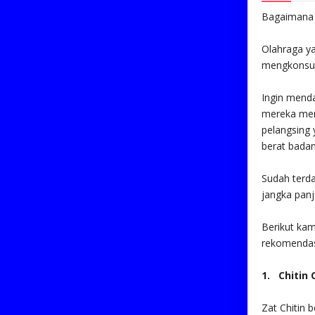
Bagaimana s
Olahraga y
mengkonsums
Ingin menda
mereka mem
pelangsing 
berat badan
Sudah terda
jangka pan
Berikut ka
rekomendas
1. Chitin 
Zat Chitin