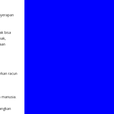
nyerapan
ak bisa
mak,
aan
rkan racun
 manusia.
langkan