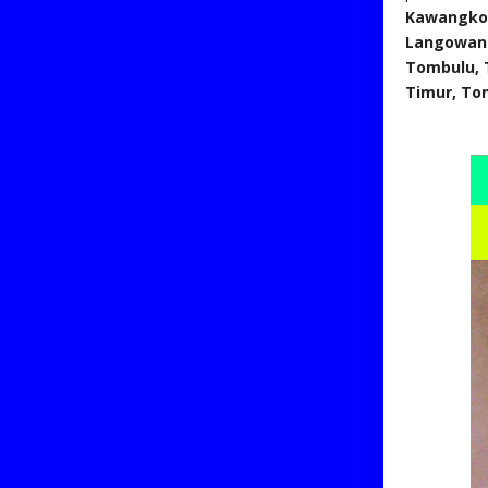
Kawangkoa
Langowan 
Tombulu, 
Timur, To