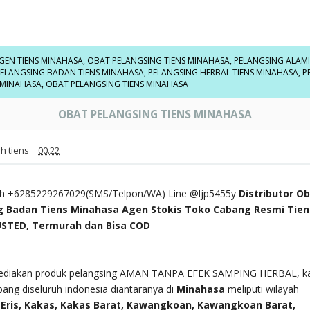
GEN TIENS MINAHASA
,
OBAT PELANGSING TIENS MINAHASA
,
PELANGSING ALAMI
ELANGSING BADAN TIENS MINAHASA
,
PELANGSING HERBAL TIENS MINAHASA
,
P
 MINAHASA
,
OBAT PELANGSING TIENS MINAHASA
OBAT PELANGSING TIENS MINAHASA
h tiens
00.22
h +6285229267029(SMS/Telpon/WA) Line @ljp5455y
Distributor O
g Badan Tiens Minahasa Agen Stokis Toko Cabang Resmi Tien
USTED, Termurah dan Bisa COD
ediakan produk pelangsing AMAN TANPA EFEK SAMPING HERBAL, k
bang diseluruh indonesia diantaranya di
Minahasa
meliputi wilayah
n
Eris, Kakas, Kakas Barat, Kawangkoan, Kawangkoan Barat,