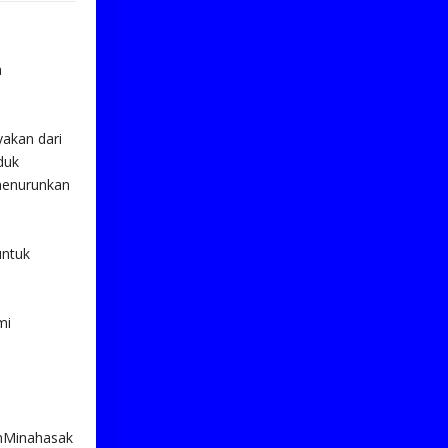
a
yakan dari
duk
 menurunkan
untuk
mi
imMinahasak