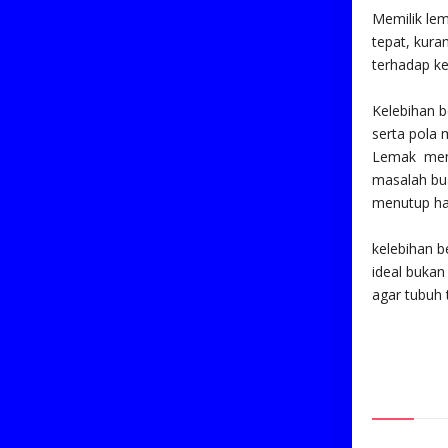
Memilik le
tepat, kura
terhadap k
Kelebihan 
serta pola
Lemak mema
masalah bu
menutup hat
kelebihan 
ideal bukan
agar tubuh 