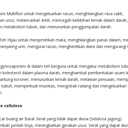
oni Multiflori untuk mengeluarkan racun, menghilangkan rasa sakit,
n usus, melancarkan BAB, mencegah kelebihan lemak dalam darah,
i metabolism tubuh, dan menurunkan penggumpalan darah.
Teh Hijau untuk menjernihkan mata, menghilangkan panas dalam, m
enyaring urin, mengurai racun, menghentikan diare dan mengurangi 
gynosaponins di dalam teh berguna untuk mengatur metabolism tub
 kolesterol dalam plasma darah, menghambat pembentukan asam l
antung koroner, menurunkan lemak darah, melawan penuaan, memp
 tubuh, memperkuat imunitas, mengobati radang dan mengeluarkan t
h.
 cellulose
r buang air Barat Serat yang tidak dapat diurai (Selulosa jagung)
ah jumlah tinja, meningkatkan gerakan usus. Serat yang dapat diur