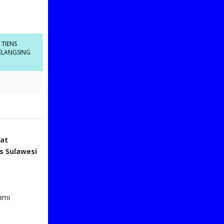
 TIENS
ELANGSING
bat
s Sulawesi
ami